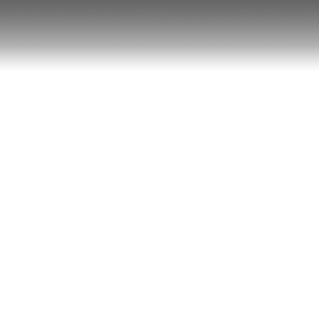
BMW F82
Club
Sport
Le véhicule a commencé comme un Defender 90 First
Edition 2021, initialement entièrement chargé
d&#39;accessoires d&#39;usine, y compris un treuil
d&#39;usine, une échelle et un kit d&#39;explorateur.
Mais dès que le propriétaire l&#39;a sorti de la route, les
pièces d&#39;usine commencent à s&#39;effondrer. À
partir de là, chaque accessoire d&#39;usine a été
remplacé par des options tierces de rechange qui
remplissaient réellement une fonction et un bon
Defender a été créé.
Client : Cheng Qian
Année : 2018-22